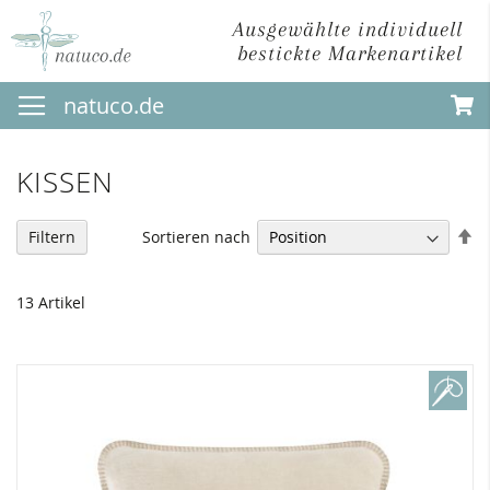
Ausgewählte individuell
bestickte Markenartikel
Direkt
natuco.de
zum
Inhalt
KISSEN
In
Sortieren nach
Filtern
ab
Re
13
Artikel