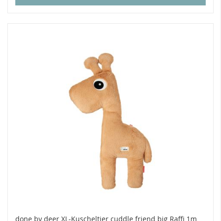
done by deer XL-Kuscheltier cuddle friend big Raffi 1m