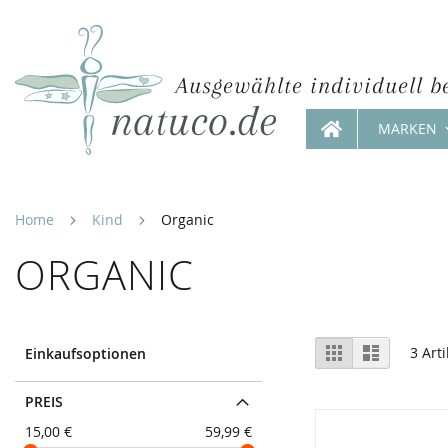
Ausgewählte individuell b
MARKEN
Direkt
zum
Inhalt
Home
Kind
Organic
ORGANIC
Ansicht
Raster
Liste
3
Arti
Einkaufsoptionen
als
PREIS
15,00 €
59,99 €