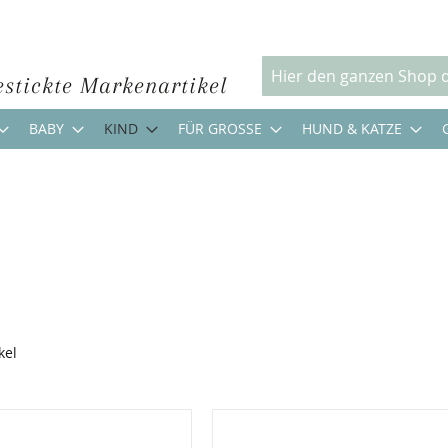
estickte Markenartikel
Suche
BABY
KIND
FÜR GROSSE
HUND & KATZE
kel