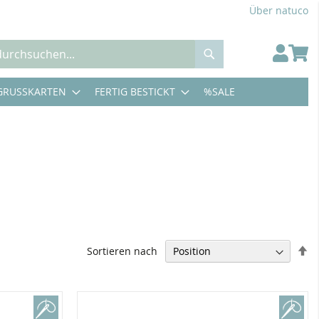
Über natuco
Suche
GRUSSKARTEN
FERTIG BESTICKT
%SALE
In
Sortieren nach
ab
Re