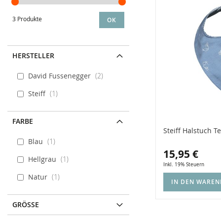
3 Produkte
OK
HERSTELLER
David Fussenegger
2
Steiff
1
FARBE
Steiff Halstuch 
Blau
1
15,95 €
Hellgrau
1
Inkl. 19% Steuern
Natur
1
IN DEN WARE
GRÖSSE