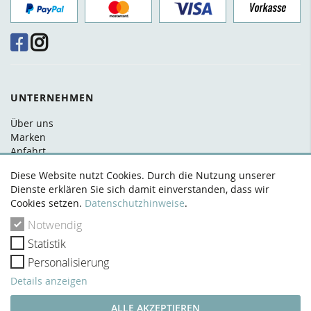
UNTERNEHMEN
Über uns
Marken
Anfahrt
FAQ
Diese Website nutzt Cookies. Durch die Nutzung unserer
Kontakt
Dienste erklären Sie sich damit einverstanden, dass wir
Cookies setzen.
Datenschutzhinweise
.
RECHTLICHES
Notwendig
AGB
Statistik
Datenschutz
Widerrufsrecht
Personalisierung
Zahlung & Versand
Details anzeigen
Impressum
VERTRAG WIDERRUFEN
ALLE AKZEPTIEREN