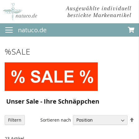
Ausgewählte individuell
bestickte Markenartikel
Direkt
natuco.de
zum
Inhalt
%SALE
Unser Sale - Ihre Schnäppchen
In
Sortieren nach
Filtern
ab
Re
23
Artikel