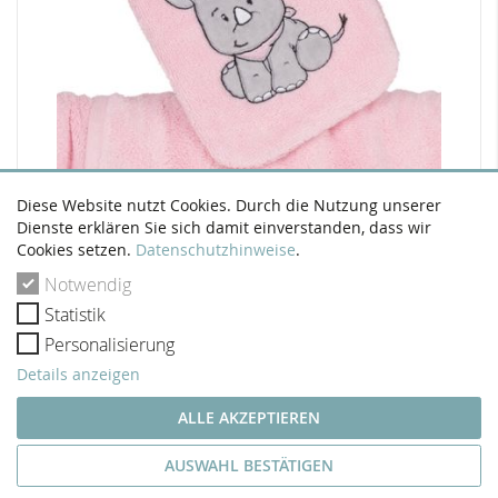
Diese Website nutzt Cookies. Durch die Nutzung unserer
Morgenstern Waschhandschuh Rhino rosa
Dienste erklären Sie sich damit einverstanden, dass wir
6,95 €
Cookies setzen.
Datenschutzhinweise
.
Inkl. 19% Steuern
Notwendig
Statistik
IN DEN WARENKORB
Personalisierung
Details anzeigen
ALLE AKZEPTIEREN
AUSWAHL BESTÄTIGEN