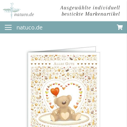
Ausgewählte individuell
bestickte Markenartikel
Direkt
natuco.de
zum
Inhalt
Zum
Ende
der
Bildergalerie
springen