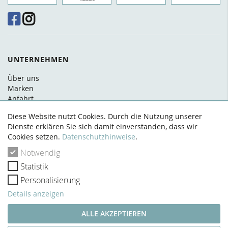
UNTERNEHMEN
Über uns
Marken
Anfahrt
FAQ
Diese Website nutzt Cookies. Durch die Nutzung unserer
Kontakt
Dienste erklären Sie sich damit einverstanden, dass wir
Cookies setzen.
Datenschutzhinweise
.
RECHTLICHES
Notwendig
AGB
Statistik
Datenschutz
Widerrufsrecht
Personalisierung
Zahlung & Versand
Details anzeigen
Impressum
VERTRAG WIDERRUFEN
ALLE AKZEPTIEREN