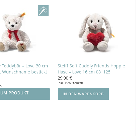
y Teddybär – Love 30 cm
Steiff Soft Cuddly Friends Hoppie
it Wunschname bestickt
Hase – Love 16 cm 081125
29,90 €
Inkl. 19% Steuern
rn
ZUM PRODUKT
IN DEN WARENKORB