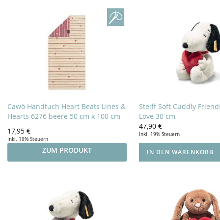
Cawö Handtuch Heart Beats Lines &
Steiff Soft Cuddly Frien
Hearts 6276 beere 50 cm x 100 cm
Love 30 cm
47,90 €
17,95 €
Inkl. 19% Steuern
Inkl. 19% Steuern
ZUM PRODUKT
IN DEN WARENKORB