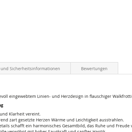
- und Sicherheitsinformationen
Bewertungen
evoll eingewebtem Linien- und Herzdesign in flauschiger Walkfrotti
ag
und Klarheit vereint.
end zart gesetzte Herzen Wärme und Leichtigkeit ausstrahlen.
etails schafft ein harmonisches Gesamtbild, das Ruhe und Freude v
lle verwöhnt mit hoher Saugkraft und sanfter Haptik.