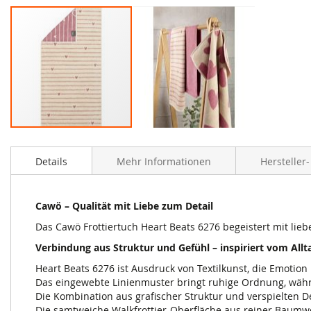
Zum
Anfang
Details
Mehr Informationen
Hersteller
der
Bildergalerie
springen
Cawö – Qualität mit Liebe zum Detail
Das Cawö Frottiertuch Heart Beats 6276 begeistert mit lieb
Verbindung aus Struktur und Gefühl – inspiriert vom Allt
Heart Beats 6276 ist Ausdruck von Textilkunst, die Emotion 
Das eingewebte Linienmuster bringt ruhige Ordnung, währ
Die Kombination aus grafischer Struktur und verspielten D
Die samtweiche Walkfrottier-Oberfläche aus reiner Baumwo