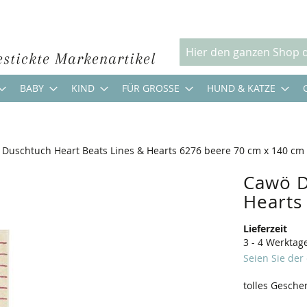
estickte Markenartikel
Suche
BABY
KIND
FÜR GROSSE
HUND & KATZE
Duschtuch Heart Beats Lines & Hearts 6276 beere 70 cm x 140 cm
Cawö D
Hearts
Lieferzeit
3 - 4 Werktag
Seien Sie der
tolles Gesche