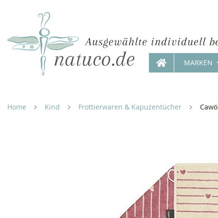
Ausgewählte individuell b
MARKEN
Direkt
zum
Inhalt
Home
Kind
Frottierwaren & Kapuzentücher
Cawö 
Zum
Ende
der
Bildergalerie
springen