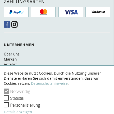
ZAHLUNGSARTEN
UNTERNEHMEN
Über uns
Marken
Anfahrt
FAQ
Diese Website nutzt Cookies. Durch die Nutzung unserer
Kontakt
Dienste erklären Sie sich damit einverstanden, dass wir
Cookies setzen.
Datenschutzhinweise
.
RECHTLICHES
Notwendig
AGB
Statistik
Datenschutz
Widerrufsrecht
Personalisierung
Zahlung & Versand
Details anzeigen
Impressum