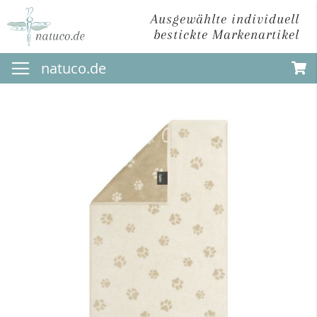
Ausgewählte individuell
bestickte Markenartikel
Direkt
natuco.de
zum
Inhalt
Zum
Ende
der
Bildergalerie
springen