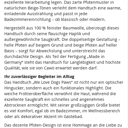
exzellente Verarbeitung legen. Das zarte Pfotenmuster in
natürlichen Beige-Tönen verleiht dem Handtuch eine warme,
einladende Ausstrahlung und passt in jede
Badezimmereinrichtung – ob klassisch oder modern.
Hergestellt aus 100 % feinster Baumwolle, überzeugt dieses
Handtuch durch seine flauschige Haptik und
außergewöhnliche Saugkraft. Die doppelseitige Gestaltung –
helle Pfoten auf beigem Grund und beige Pfoten auf heller
Basis – sorgt für Abwechslung und unterstreicht das
durchdachte Design. Als Teil der Fertigung „Made in
Germany“ steht das Handtuch für Langlebigkeit und höchste
Qualität, wie sie von Cawö erwartet werden darf.
Ihr zuverlässiger Begleiter im Alltag
Das Handtuch „We Love Dogs Paws“ ist nicht nur ein optischer
Hingucker, sondern auch ein funktionales Highlight. Die
weiche Frottieroberfläche verwöhnt die Haut, während die
exzellente Saugkraft ein schnelles und angenehmes
Abtrocknen ermöglicht. Mit seiner großzügigen Größe bietet
es viel Komfort, egal ob im Badezimmer, im Wellnessbereich
oder als dekorativer Akzent im Gästebad.
Das dezente Pfoten-Design ist eine Hommage an die Liebe zu