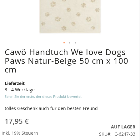
Cawö Handtuch We love Dogs
Zum
Anfang
Paws Natur-Beige 50 cm x 100
der
cm
Bildergalerie
springen
Lieferzeit
3 - 4 Werktage
Seien Sie der erste, der dieses Produkt bewertet
tolles Geschenk auch für den besten Freund
17,95 €
AUF LAGER
Inkl. 19% Steuern
SKU
C-6247-33