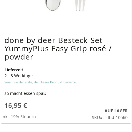
done by deer Besteck-Set
Zum
Anfang
YummyPlus Easy Grip rosé /
der
powder
Bildergalerie
springen
Lieferzeit
2 - 3 Werktage
Seien Sie der erste, der dieses Produkt bewertet
so macht essen spaß
16,95 €
AUF LAGER
Inkl. 19% Steuern
SKU
dbd-10560