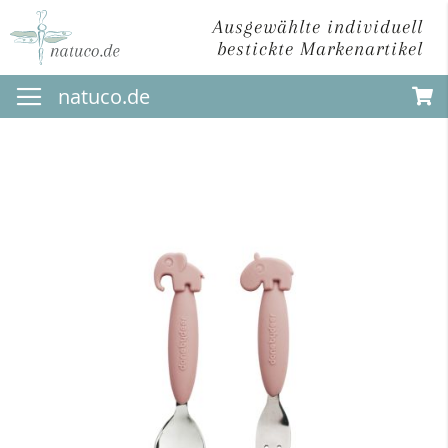
Ausgewählte individuell
bestickte Markenartikel
Direkt
natuco.de
zum
Inhalt
Zum
Ende
der
Bildergalerie
springen