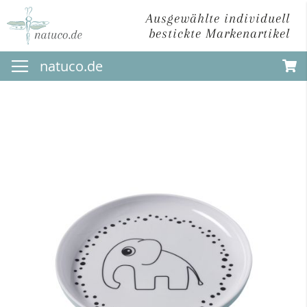
Ausgewählte individuell
bestickte Markenartikel
Direkt
natuco.de
zum
Inhalt
Zum
Ende
der
Bildergalerie
springen