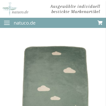
Ausgewählte individuell
bestickte Markenartikel
Direkt
natuco.de
zum
Inhalt
Zum
Ende
der
Bildergalerie
springen