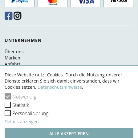
UNTERNEHMEN
Über uns
Marken
Anfahrt
FAQ
Diese Website nutzt Cookies. Durch die Nutzung unserer
Kontakt
Dienste erklären Sie sich damit einverstanden, dass wir
Cookies setzen.
Datenschutzhinweise
.
RECHTLICHES
Notwendig
AGB
Statistik
Datenschutz
Widerrufsrecht
Personalisierung
Zahlung & Versand
Details anzeigen
Impressum
VERTRAG WIDERRUFEN
ALLE AKZEPTIEREN