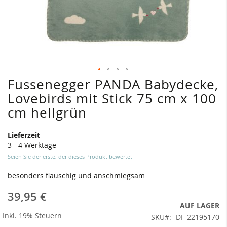
Fussenegger PANDA Babydecke,
Zum
Anfang
Lovebirds mit Stick 75 cm x 100
der
cm hellgrün
Bildergalerie
springen
Lieferzeit
3 - 4 Werktage
Seien Sie der erste, der dieses Produkt bewertet
besonders flauschig und anschmiegsam
39,95 €
AUF LAGER
Inkl. 19% Steuern
SKU
DF-22195170