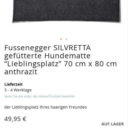
Fussenegger SILVRETTA
Zum
Anfang
gefütterte Hundematte
der
“Lieblingsplatz” 70 cm x 80 cm
Bildergalerie
springen
anthrazit
Lieferzeit
3 - 4 Werktage
Seien Sie der erste, der dieses Produkt bewertet
der Lieblingsplatz Ihres haarigen Freundes
49,95 €
AUF LAGER