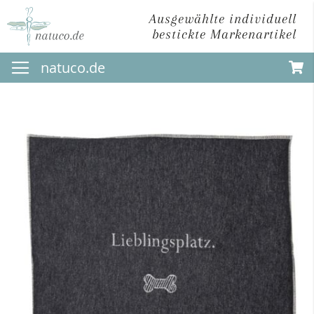
Ausgewählte individuell
bestickte Markenartikel
Direkt
natuco.de
zum
Inhalt
Zum
Ende
der
Bildergalerie
springen