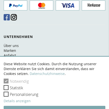
UNTERNEHMEN
Über uns
Marken
Anfahrt
FAQ
Diese Website nutzt Cookies. Durch die Nutzung unserer
Kontakt
Dienste erklären Sie sich damit einverstanden, dass wir
Cookies setzen.
Datenschutzhinweise
.
RECHTLICHES
Notwendig
AGB
Statistik
Datenschutz
Widerrufsrecht
Personalisierung
Zahlung & Versand
Details anzeigen
Impressum