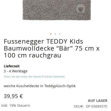
Fussenegger TEDDY Kids
Zum
Anfang
Baumwolldecke “Bär” 75 cm x
der
100 cm rauchgrau
Bildergalerie
springen
Lieferzeit
3 - 4 Werktage
Seien Sie der erste, der dieses Produkt bewertet
weiche Kuscheldecke in Teddyplüsch-Optik
39,95 €
AUF LAGER
Inkl. 19% Steuern
SKU
DF-03689370