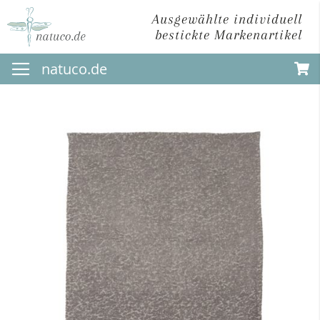
Ausgewählte individuell
bestickte Markenartikel
Direkt
natuco.de
zum
Inhalt
Zum
Ende
der
Bildergalerie
springen