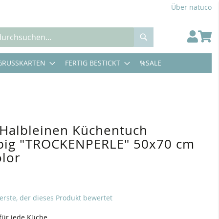
Über natuco
Suche
GRUSSKARTEN
FERTIG BESTICKT
%SALE
 Halbleinen Küchentuch
rbig "TROCKENPERLE" 50x70 cm
olor
 erste, der dieses Produkt bewertet
 für jede Küche