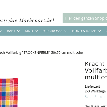
estickte Markenartikel
Suche
BABY
KIND
FÜR GROSSE
HUND & KATZE
uch Vollfarbig "TROCKENPERLE" 50x70 cm multicolor
Kracht
Vollfa
multic
Lieferzeit
2-3 Werktage
Seien Sie der
der Klassiker