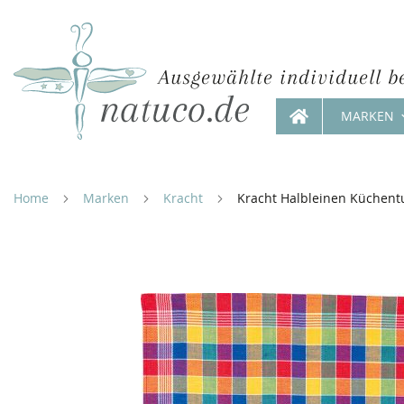
Ausgewählte individuell b
MARKEN
Direkt
zum
Inhalt
Home
Marken
Kracht
Kracht Halbleinen Küchent
Zum
Ende
der
Bildergalerie
springen