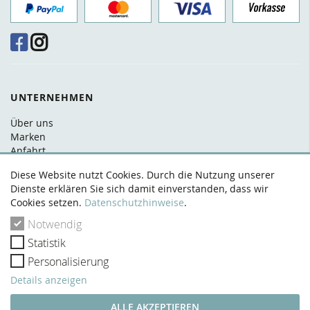
UNTERNEHMEN
Über uns
Marken
Anfahrt
FAQ
Diese Website nutzt Cookies. Durch die Nutzung unserer
Kontakt
Dienste erklären Sie sich damit einverstanden, dass wir
Cookies setzen.
Datenschutzhinweise
.
RECHTLICHES
Notwendig
AGB
Statistik
Datenschutz
Widerrufsrecht
Personalisierung
Zahlung & Versand
Details anzeigen
Impressum
VERTRAG WIDERRUFEN
ALLE AKZEPTIEREN