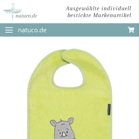
Ausgewählte individuell
bestickte Markenartikel
Direkt
natuco.de
zum
Inhalt
Zum
Ende
der
Bildergalerie
springen