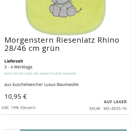
Morgenstern Riesenlatz Rhino
Zum
Anfang
28/46 cm grün
der
Bildergalerie
Lieferzeit
springen
3 - 4 Werktage
Seien Sie der erste, der dieses Produkt bewertet
aus kuschelweicher Luxus-Baumwolle
10,95 €
AUF LAGER
Inkl. 19% Steuern
SKU
MS-4035-16