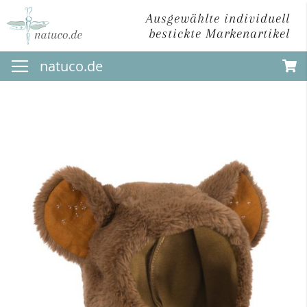
Ausgewählte individuell
bestickte Markenartikel
Direkt
natuco.de
zum
Inhalt
Zum
Ende
der
Bildergalerie
springen