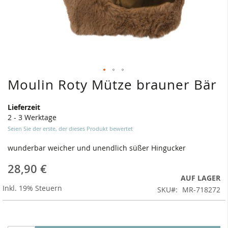
Moulin Roty Mütze brauner Bär
Zum
Anfang
der
Lieferzeit
Bildergalerie
2 - 3 Werktage
springen
Seien Sie der erste, der dieses Produkt bewertet
wunderbar weicher und unendlich süßer Hingucker
28,90 €
AUF LAGER
Inkl. 19% Steuern
SKU
MR-718272