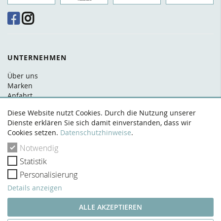
UNTERNEHMEN
Über uns
Marken
Anfahrt
FAQ
Diese Website nutzt Cookies. Durch die Nutzung unserer
Kontakt
Dienste erklären Sie sich damit einverstanden, dass wir
Cookies setzen.
Datenschutzhinweise
.
RECHTLICHES
Notwendig
AGB
Statistik
Datenschutz
Widerrufsrecht
Personalisierung
Zahlung & Versand
Details anzeigen
Impressum
VERTRAG WIDERRUFEN
ALLE AKZEPTIEREN