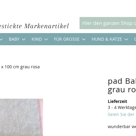
estickte Markenartikel
Suche
BABY
KIND
FÜR GROSSE
HUND & KATZE
x 100 cm grau rosa
pad Ba
grau r
Lieferzeit
3 - 4 Werktag
Seien Sie der
wunderbar we