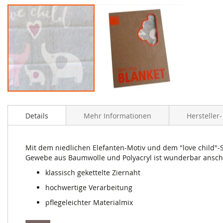
Zum
Anfang
Details
Mehr Informationen
Hersteller
der
Bildergalerie
springen
Mit dem niedlichen Elefanten-Motiv und dem "love child"-S
Gewebe aus Baumwolle und Polyacryl ist wunderbar ansch
klassisch gekettelte Ziernaht
hochwertige Verarbeitung
pflegeleichter Materialmix