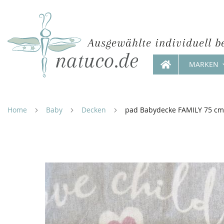
Ausgewählte individuell b
MARKEN
Direkt
zum
Inhalt
Home
Baby
Decken
pad Babydecke FAMILY 75 cm 
Zum
Ende
der
Bildergalerie
springen