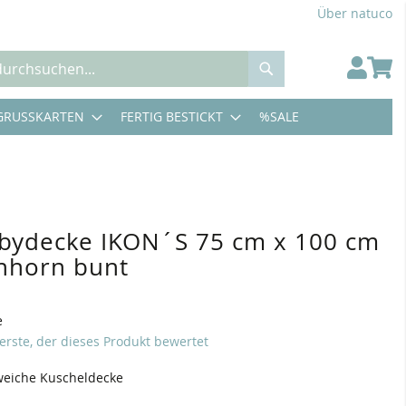
Über natuco
Suche
GRUSSKARTEN
FERTIG BESTICKT
%SALE
bydecke IKON´S 75 cm x 100 cm
inhorn bunt
e
 erste, der dieses Produkt bewertet
weiche Kuscheldecke