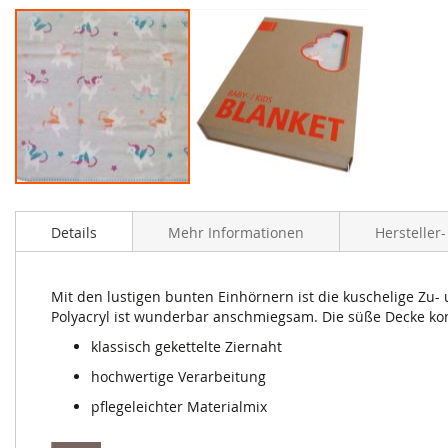
Zum
Anfang
Details
Mehr Informationen
Hersteller
der
Bildergalerie
springen
Mit den lustigen bunten Einhörnern ist die kuschelige Z
Polyacryl ist wunderbar anschmiegsam. Die süße Decke ko
klassisch gekettelte Ziernaht
hochwertige Verarbeitung
pflegeleichter Materialmix