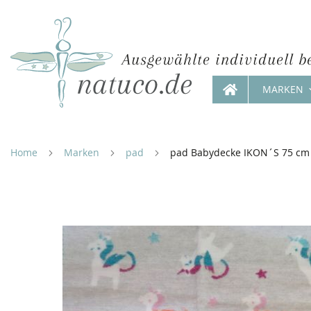
Ausgewählte individuell b
MARKEN
Direkt
zum
Inhalt
Home
Marken
pad
pad Babydecke IKON´S 75 cm 
Zum
Ende
der
Bildergalerie
springen