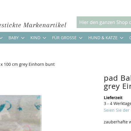
estickte Markenartikel
Suche
BABY
KIND
FÜR GROSSE
HUND & KATZE
x 100 cm grey Einhorn bunt
pad Ba
grey E
Lieferzeit
3 - 4 Werktag
Seien Sie der
zauberhafte 