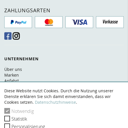
ZAHLUNGSARTEN
UNTERNEHMEN
Über uns
Marken
Anfahrt
FAQ
Diese Website nutzt Cookies. Durch die Nutzung unserer
Kontakt
Dienste erklären Sie sich damit einverstanden, dass wir
Cookies setzen.
Datenschutzhinweise
.
RECHTLICHES
Notwendig
AGB
Statistik
Datenschutz
Widerrufsrecht
Personalisierung