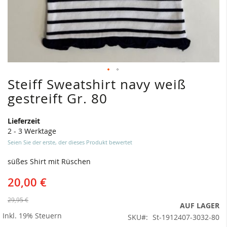
Steiff Sweatshirt navy weiß
Zum
Anfang
gestreift Gr. 80
der
Bildergalerie
Lieferzeit
springen
2 - 3 Werktage
Seien Sie der erste, der dieses Produkt bewertet
süßes Shirt mit Rüschen
20,00 €
29,95 €
AUF LAGER
Inkl. 19% Steuern
SKU
St-1912407-3032-80