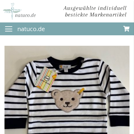
Ausgewählte individuell
bestickte Markenartikel
Direkt
natuco.de
zum
Inhalt
Zum
Ende
der
Bildergalerie
springen