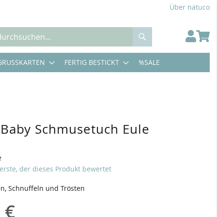
Über natuco
Suche
GRUSSKARTEN
FERTIG BESTICKT
%SALE
d Baby Schmusetuch Eule
e
 erste, der dieses Produkt bewertet
, Schnuffeln und Trösten
 €