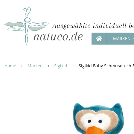
Ausgewählte individuell b
MARKEN
Direkt
zum
Inhalt
Home
Marken
Sigikid
Sigikid Baby Schmusetuch 
Zum
Ende
der
Bildergalerie
springen