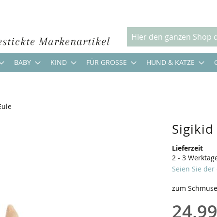
estickte Markenartikel
Suche
BABY
KIND
FÜR GROSSE
HUND & KATZE
Eule
Sigiki
Lieferzeit
2 - 3 Werktag
Seien Sie der
zum Schmusen
24,99