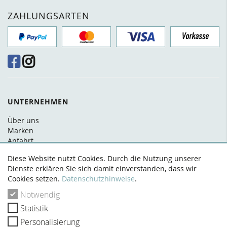
ZAHLUNGSARTEN
UNTERNEHMEN
Über uns
Marken
Anfahrt
FAQ
Diese Website nutzt Cookies. Durch die Nutzung unserer
Kontakt
Dienste erklären Sie sich damit einverstanden, dass wir
Cookies setzen.
Datenschutzhinweise
.
RECHTLICHES
Notwendig
AGB
Statistik
Datenschutz
Widerrufsrecht
Personalisierung