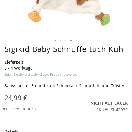
Sigikid Baby Schnuffeltuch Kuh
Zum
Anfang
der
Lieferzeit
Bildergalerie
3 - 4 Werktage
springen
Seien Sie der erste, der dieses Produkt bewertet
Babys bester Freund zum Schmusen, Schnuffeln und Trösten
24,99 €
NICHT AUF LAGER
Inkl. 19% Steuern
SKU
Si-42930
Details