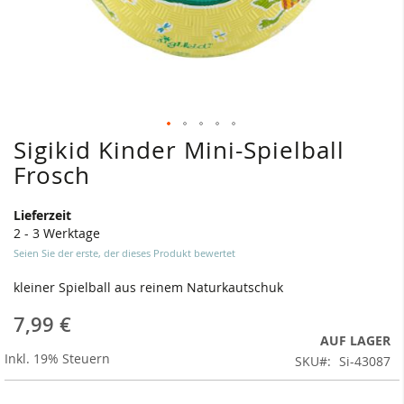
Sigikid Kinder Mini-Spielball
Zum
Anfang
Frosch
der
Bildergalerie
Lieferzeit
springen
2 - 3 Werktage
Seien Sie der erste, der dieses Produkt bewertet
kleiner Spielball aus reinem Naturkautschuk
7,99 €
AUF LAGER
Inkl. 19% Steuern
SKU
Si-43087