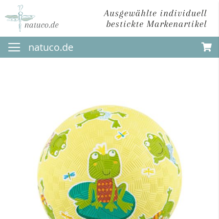
Ausgewählte individuell
bestickte Markenartikel
Direkt
natuco.de
zum
Inhalt
Zum
Ende
der
Bildergalerie
springen