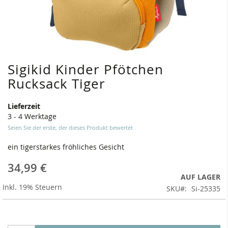
Sigikid Kinder Pfötchen
Zum
Anfang
Rucksack Tiger
der
Bildergalerie
Lieferzeit
springen
3 - 4 Werktage
Seien Sie der erste, der dieses Produkt bewertet
ein tigerstarkes fröhliches Gesicht
34,99 €
AUF LAGER
Inkl. 19% Steuern
SKU
Si-25335