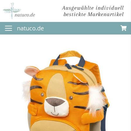
Ausgewählte individuell
bestickte Markenartikel
Direkt
natuco.de
zum
Inhalt
Zum
Ende
der
Bildergalerie
springen