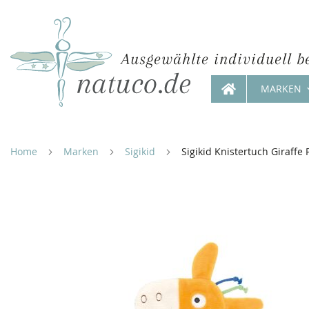
Ausgewählte individuell b
MARKEN
Direkt
zum
Inhalt
Home
Marken
Sigikid
Sigikid Knistertuch Giraffe 
Zum
Ende
der
Bildergalerie
springen