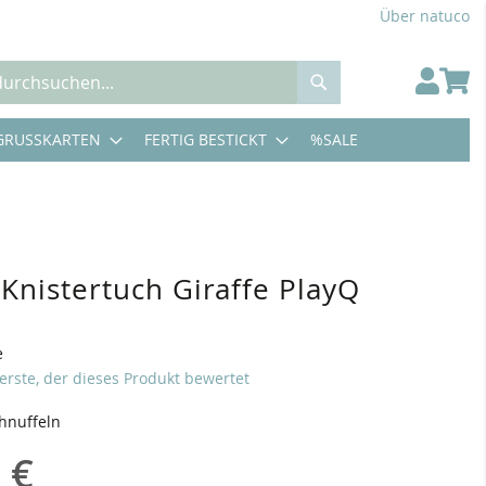
Über natuco
Suche
GRUSSKARTEN
FERTIG BESTICKT
%SALE
 Knistertuch Giraffe PlayQ
e
 erste, der dieses Produkt bewertet
hnuffeln
 €