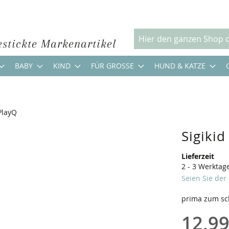
estickte Markenartikel
Suche
BABY
KIND
FÜR GROSSE
HUND & KATZE
PlayQ
Sigikid
Lieferzeit
2 - 3 Werktag
Seien Sie der
prima zum sc
12,99