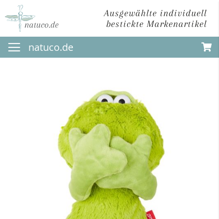
Ausgewählte individuell
bestickte Markenartikel
Direkt
natuco.de
zum
Inhalt
Zum
Ende
der
Bildergalerie
springen