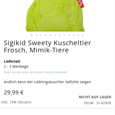
Sigikid Sweety Kuscheltier
Zum
Anfang
Frosch, Mimik-Tiere
der
Bildergalerie
Lieferzeit
springen
2 - 3 Werktage
Seien Sie der erste, der dieses Produkt bewertet
endlich kann der Lieblingskuschler Gefühle zeigen
29,99 €
NICHT AUF LAGER
Inkl. 19% Steuern
SKU
Si-42458