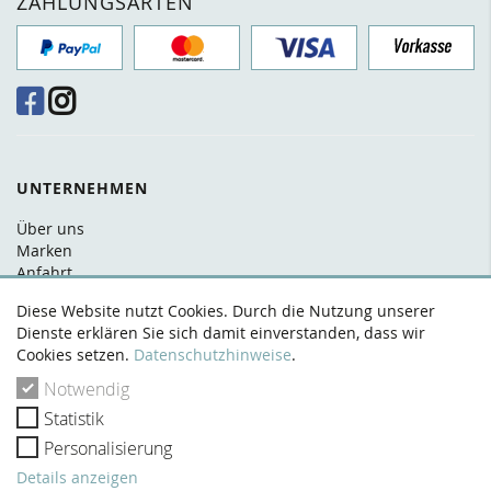
ZAHLUNGSARTEN
UNTERNEHMEN
Über uns
Marken
Anfahrt
FAQ
Diese Website nutzt Cookies. Durch die Nutzung unserer
Kontakt
Dienste erklären Sie sich damit einverstanden, dass wir
Cookies setzen.
Datenschutzhinweise
.
RECHTLICHES
Notwendig
AGB
Statistik
Datenschutz
Widerrufsrecht
Personalisierung
Zahlung & Versand
Details anzeigen
Impressum