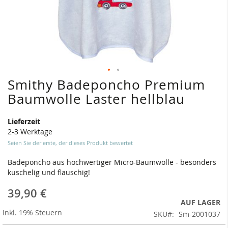
Smithy Badeponcho Premium
Zum
Anfang
Baumwolle Laster hellblau
der
Bildergalerie
Lieferzeit
springen
2-3 Werktage
Seien Sie der erste, der dieses Produkt bewertet
Badeponcho aus hochwertiger Micro-Baumwolle - besonders
kuschelig und flauschig!
39,90 €
AUF LAGER
Inkl. 19% Steuern
SKU
Sm-2001037