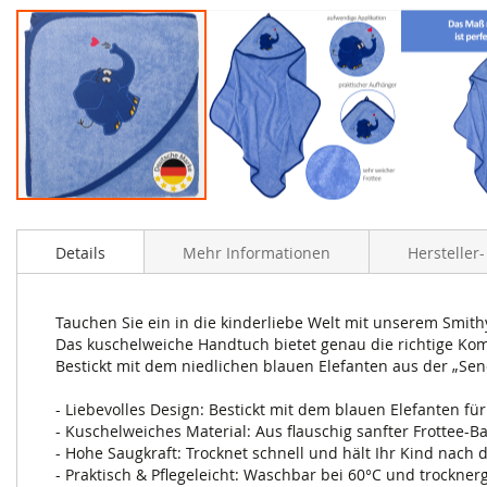
Zum
Anfang
Details
Mehr Informationen
Hersteller
der
Bildergalerie
springen
Tauchen Sie ein in die kinderliebe Welt mit unserem Smi
Das kuschelweiche Handtuch bietet genau die richtige Komb
Bestickt mit dem niedlichen blauen Elefanten aus der „Se
- Liebevolles Design: Bestickt mit dem blauen Elefanten f
- Kuschelweiches Material: Aus flauschig sanfter Frottee-
- Hohe Saugkraft: Trocknet schnell und hält Ihr Kind nac
- Praktisch & Pflegeleicht: Waschbar bei 60°C und trockne