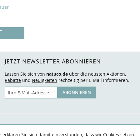
auer
T
JETZT NEWSLETTER ABONNIEREN
Lassen Sie sich von
natuco.de
über die neusten
Aktionen
,
Rabatte
und
Neuigkeiten
rechzeitig per E-Mail informieren.
E-Mail
ABONNIEREN
erklären Sie sich damit einverstanden, dass wir Cookies setzen.
AGB
Datenschutz
Widerruf