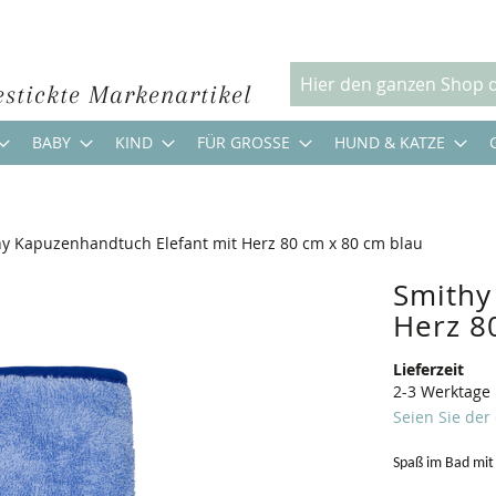
estickte Markenartikel
Suche
BABY
KIND
FÜR GROSSE
HUND & KATZE
y Kapuzenhandtuch Elefant mit Herz 80 cm x 80 cm blau
Smithy
Herz 8
Lieferzeit
2-3 Werktage
Seien Sie der
Spaß im Bad mit