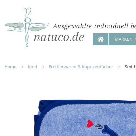
Ausgewählte individuell b
MARKEN
Direkt
zum
Inhalt
Home
Kind
Frottierwaren & Kapuzentücher
Smith
Zum
Ende
der
Bildergalerie
springen