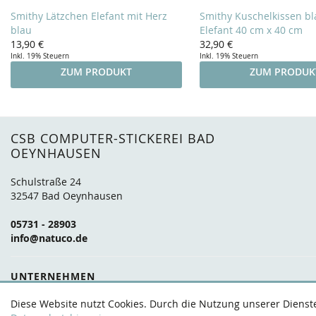
Smithy Lätzchen Elefant mit Herz
Smithy Kuschelkissen bl
blau
Elefant 40 cm x 40 cm
13,90 €
32,90 €
Inkl. 19% Steuern
Inkl. 19% Steuern
ZUM PRODUKT
ZUM PRODUK
CSB COMPUTER-STICKEREI BAD
OEYNHAUSEN
Schulstraße 24
32547 Bad Oeynhausen
05731 - 28903
info@natuco.de
UNTERNEHMEN
Über uns
Marken
Anfahrt
FAQ
Kontakt
Diese Website nutzt Cookies. Durch die Nutzung unserer Dienste 