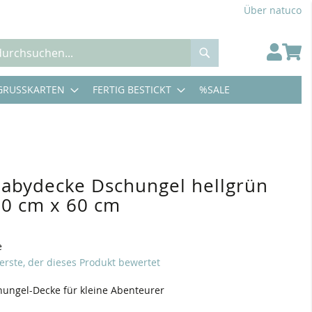
Über natuco
Suche
GRUSSKARTEN
FERTIG BESTICKT
%SALE
 Babydecke Dschungel hellgrün
90 cm x 60 cm
e
 erste, der dieses Produkt bewertet
hungel-Decke für kleine Abenteurer