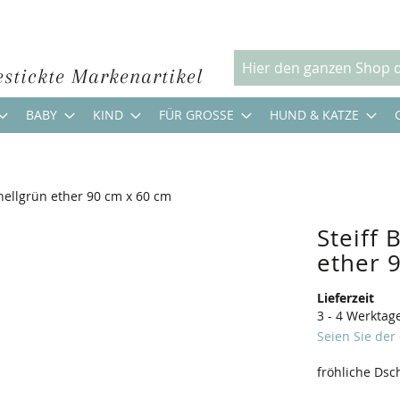
estickte Markenartikel
Suche
BABY
KIND
FÜR GROSSE
HUND & KATZE
hellgrün ether 90 cm x 60 cm
Steiff
ether 
Lieferzeit
3 - 4 Werktag
Seien Sie der
fröhliche Dsc