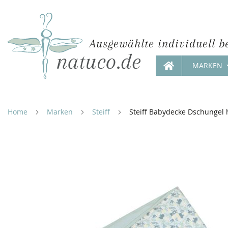
Ausgewählte individuell b
MARKEN
Direkt
zum
Inhalt
Home
Marken
Steiff
Steiff Babydecke Dschungel 
Zum
Ende
der
Bildergalerie
springen