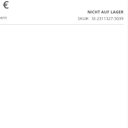
 €
NICHT AUF LAGER
uern
SKU
St-2311327-5039