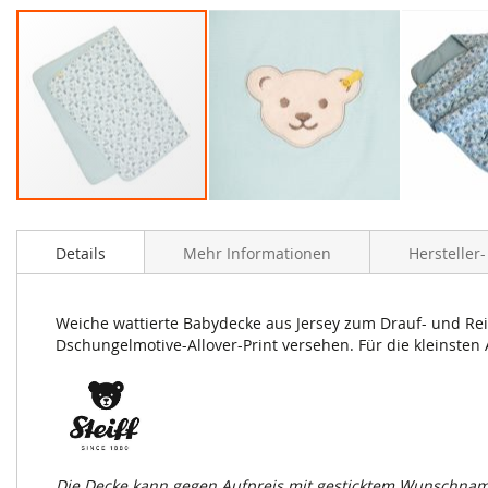
Zum
Anfang
Details
Mehr Informationen
Hersteller
der
Bildergalerie
springen
Weiche wattierte Babydecke aus Jersey zum Drauf- und Rein
Dschungelmotive-Allover-Print versehen. Für die kleinsten
Die Decke kann gegen Aufpreis mit gesticktem Wunschnamen