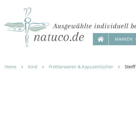
Ausgewählte individuell b
MARKEN
Direkt
zum
Inhalt
Home
Kind
Frottierwaren & Kapuzentücher
Steif
Zum
Ende
der
Bildergalerie
springen