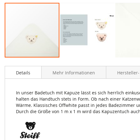
Zum
Anfang
Details
Mehr Informationen
Hersteller
der
Bildergalerie
springen
In unser Badetuch mit Kapuze lässt es sich herrlich eink
halten das Handtuch stets in Form. Ob nach einer Katzen
Wärme. Klassisches Offwhite passt in jedes Badezimmer und
Durch die Größe von 1 m x 1 m wird das Kapuzentuch au