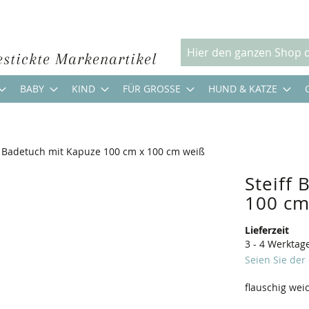
estickte Markenartikel
Suche
BABY
KIND
FÜR GROSSE
HUND & KATZE
f Badetuch mit Kapuze 100 cm x 100 cm weiß
Steiff
100 cm
Lieferzeit
3 - 4 Werktag
Seien Sie der
flauschig we