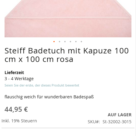
Steiff Badetuch mit Kapuze 100
Zum
Anfang
cm x 100 cm rosa
der
Bildergalerie
Lieferzeit
springen
3 - 4 Werktage
Seien Sie der erste, der dieses Produkt bewertet
flauschig weich für wunderbaren Badespaß
44,95 €
AUF LAGER
Inkl. 19% Steuern
SKU
St-32002-3015