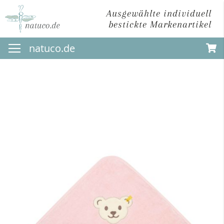
Ausgewählte individuell
bestickte Markenartikel
Direkt
natuco.de
zum
Inhalt
Zum
Ende
der
Bildergalerie
springen