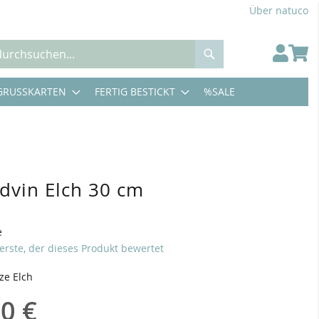
Über natuco
Suche
GRUSSKARTEN
FERTIG BESTICKT
%SALE
Edvin Elch 30 cm
e
 erste, der dieses Produkt bewertet
lze Elch
0 €