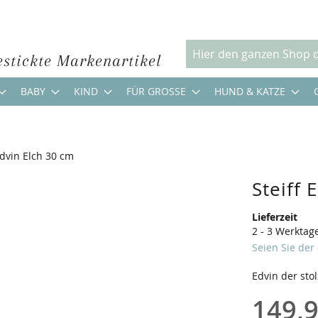
estickte Markenartikel
Suche
BABY
KIND
FÜR GROSSE
HUND & KATZE
Edvin Elch 30 cm
Steiff 
Lieferzeit
2 - 3 Werktag
Seien Sie der
Edvin der sto
149,9