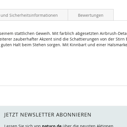
- und Sicherheitsinformationen
Bewertungen
 seinem stattlichen Geweih. Mit farblich abgesetzten Airbrush-Deta
eiterer zauberhafter Akzent sind die Schattierungen von der Stirn
 guten Halt beim Stehen sorgen. Mit Kinnbart und einer Halsmarke
JETZT NEWSLETTER ABONNIEREN
Lassen Sie sich von
natuco.de
über die neusten
Aktionen
,