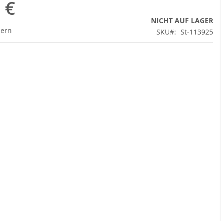
 €
NICHT AUF LAGER
uern
SKU
St-113925