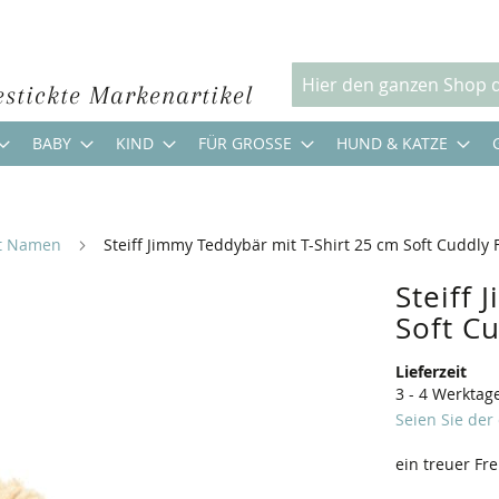
estickte Markenartikel
Suche
BABY
KIND
FÜR GROSSE
HUND & KATZE
it Namen
Steiff Jimmy Teddybär mit T-Shirt 25 cm Soft Cuddly 
Steiff
Soft C
Lieferzeit
3 - 4 Werktag
Seien Sie der
ein treuer Fr