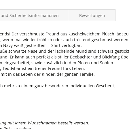
- und Sicherheitsinformationen
Bewertungen
Friends! Der verschmuste Freund aus kuschelweichem Plüsch lädt z
g, wenn mal wieder fröhlich oder auch tröstend geschmust werden 
m Navy-weiß gestreiftem T-Shirt verfügbar.
 süße schwarze Nase und der lächelnde Mund sind schwarz gestickt
und. Er kann auch perfekt als stiller Beobachter und Blickfang über
 eingearbeitet, sowie zusätzlich in den Pfoten und Sohlen.
y Teddybär ist ein treuer Freund fürs Leben.
mit in das Leben der Kinder, der ganzen Familie.
och mehr zu einem ganz besonderen individuellen Geschenk,
ckung mit Ihrem Wunschnamen bestellt werden.
n links zu sehen.