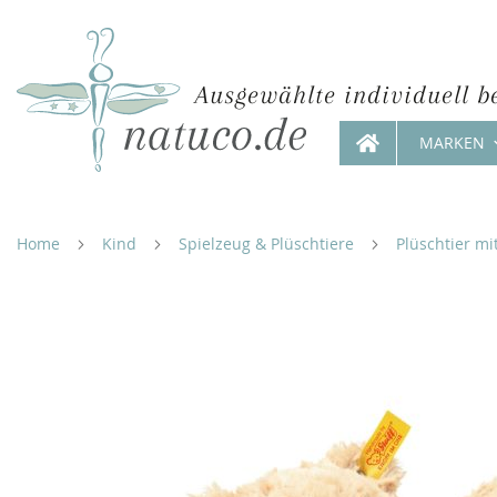
Ausgewählte individuell b
MARKEN
Direkt
zum
Inhalt
Home
Kind
Spielzeug & Plüschtiere
Plüschtier m
Zum
Ende
der
Bildergalerie
springen