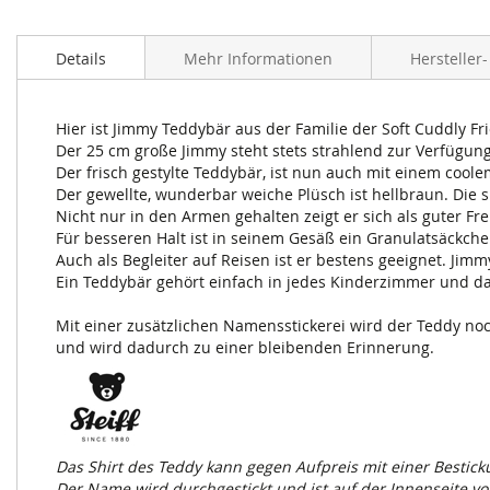
Zum
Anfang
Details
Mehr Informationen
Hersteller
der
Bildergalerie
springen
Hier ist Jimmy Teddybär aus der Familie der Soft Cuddly 
Der 25 cm große Jimmy steht stets strahlend zur Verfügun
Der frisch gestylte Teddybär, ist nun auch mit einem coole
Der gewellte, wunderbar weiche Plüsch ist hellbraun. Die
Nicht nur in den Armen gehalten zeigt er sich als guter Fre
Für besseren Halt ist in seinem Gesäß ein Granulatsäckchen
Auch als Begleiter auf Reisen ist er bestens geeignet. Jimm
Ein Teddybär gehört einfach in jedes Kinderzimmer und da
Mit einer zusätzlichen Namensstickerei wird der Teddy n
und wird dadurch zu einer bleibenden Erinnerung.
Das Shirt des Teddy kann gegen Aufpreis mit einer Besti
Der Name wird durchgestickt und ist auf der Innenseite vo