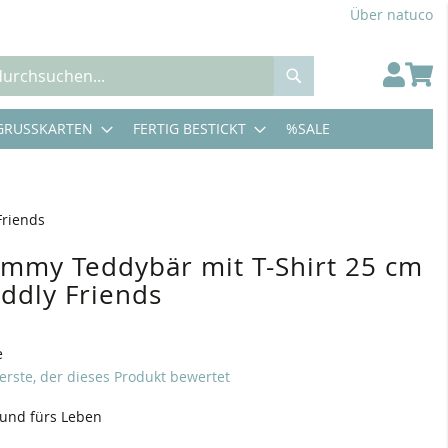
Über natuco
Suche
GRUSSKARTEN
FERTIG BESTICKT
%SALE
Friends
 Jimmy Teddybär mit T-Shirt 25 cm
uddly Friends
e
 erste, der dieses Produkt bewertet
eund fürs Leben