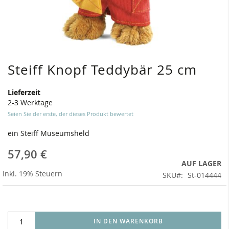
Steiff Knopf Teddybär 25 cm
Zum
Anfang
der
Lieferzeit
Bildergalerie
2-3 Werktage
springen
Seien Sie der erste, der dieses Produkt bewertet
ein Steiff Museumsheld
57,90 €
AUF LAGER
Inkl. 19% Steuern
SKU
St-014444
IN DEN WARENKORB