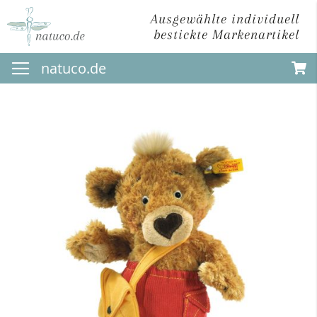
Ausgewählte individuell
bestickte Markenartikel
Direkt
natuco.de
zum
Inhalt
Zum
Ende
der
Bildergalerie
springen