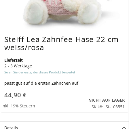
Steiff Lea Zahnfee-Hase 22 cm
Zum
Anfang
weiss/rosa
der
Bildergalerie
Lieferzeit
springen
2 - 3 Werktage
Seien Sie der erste, der dieses Produkt bewertet
passt gut auf die ersten Zähnchen auf
44,90 €
NICHT AUF LAGER
Inkl. 19% Steuern
SKU
St-103551
Details