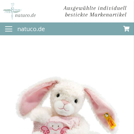
Ausgewählte individuell
bestickte Markenartikel
Direkt
natuco.de
zum
Inhalt
Zum
Ende
der
Bildergalerie
springen