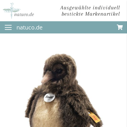
Ausgewählte individuell
bestickte Markenartikel
Direkt
natuco.de
zum
Inhalt
Zum
Ende
der
Bildergalerie
springen