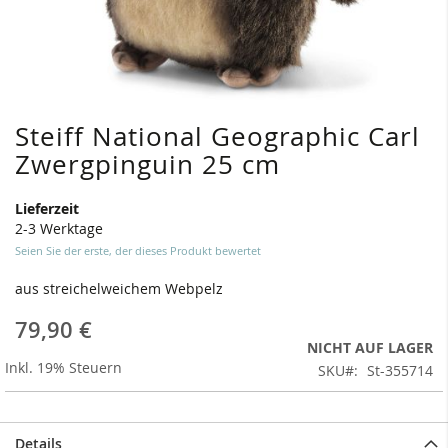
Steiff National Geographic Carl
Zum
Anfang
Zwergpinguin 25 cm
der
Bildergalerie
Lieferzeit
springen
2-3 Werktage
Seien Sie der erste, der dieses Produkt bewertet
aus streichelweichem Webpelz
79,90 €
NICHT AUF LAGER
Inkl. 19% Steuern
SKU
St-355714
Details