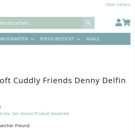
Über natuco
Suche
GRUSSKARTEN
FERTIG BESTICKT
%SALE
Soft Cuddly Friends Denny Delfin
e
 erste, der dieses Produkt bewertet
weicher Freund