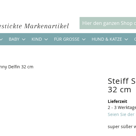
estickte Markenartikel
Suche
BABY
KIND
FÜR GROSSE
HUND & KATZE
enny Delfin 32 cm
Steiff 
32 cm
Lieferzeit
2 - 3 Werktag
Seien Sie der
super süßer 