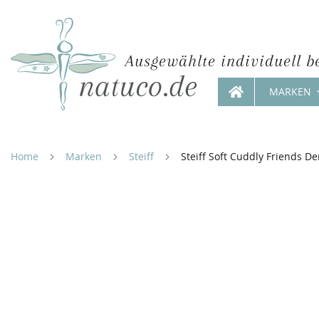
Ausgewählte individuell b
MARKEN
Direkt
zum
Inhalt
Home
Marken
Steiff
Steiff Soft Cuddly Friends D
Zum
Ende
der
Bildergalerie
springen