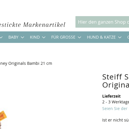
estickte Markenartikel
Suche
BABY
KIND
FÜR GROSSE
HUND & KATZE
isney Originals Bambi 21 cm
Steiff 
Origin
Lieferzeit
2 - 3 Werktag
Seien Sie der
Ist er nicht s