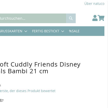
Über natuco
Suche
GRUSSKARTEN
FERTIG BESTICKT
%SALE
Soft Cuddly Friends Disney
als Bambi 21 cm
e
 erste, der dieses Produkt bewertet
üß?