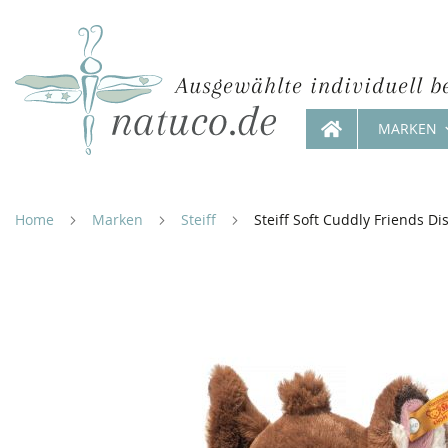
Ausgewählte individuell b
MARKEN
Direkt
zum
Inhalt
Home
Marken
Steiff
Steiff Soft Cuddly Friends D
Zum
Ende
der
Bildergalerie
springen