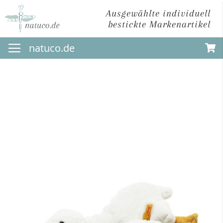
Ausgewählte individuell
bestickte Markenartikel
Direkt
natuco.de
zum
Inhalt
Zum
Ende
der
Bildergalerie
springen