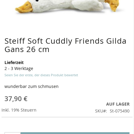
Steiff Soft Cuddly Friends Gilda
Zum
Anfang
Gans 26 cm
der
Bildergalerie
Lieferzeit
springen
2 - 3 Werktage
Seien Sie der erste, der dieses Produkt bewertet
wunderbar zum schmusen
37,90 €
AUF LAGER
Inkl. 19% Steuern
SKU
St-075490