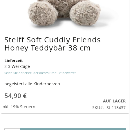
Steiff Soft Cuddly Friends
Zum
Anfang
Honey Teddybär 38 cm
der
Bildergalerie
Lieferzeit
springen
2-3 Werktage
Seien Sie der erste, der dieses Produkt bewertet
begeistert alle Kinderherzen
54,90 €
AUF LAGER
Inkl. 19% Steuern
SKU
St-113437