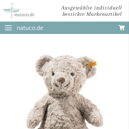
Ausgewählte individuell
bestickte Markenartikel
Direkt
natuco.de
zum
Inhalt
Zum
Ende
der
Bildergalerie
springen