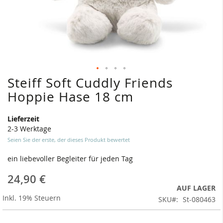
Steiff Soft Cuddly Friends
Zum
Anfang
Hoppie Hase 18 cm
der
Bildergalerie
Lieferzeit
springen
2-3 Werktage
Seien Sie der erste, der dieses Produkt bewertet
ein liebevoller Begleiter für jeden Tag
24,90 €
AUF LAGER
Inkl. 19% Steuern
SKU
St-080463