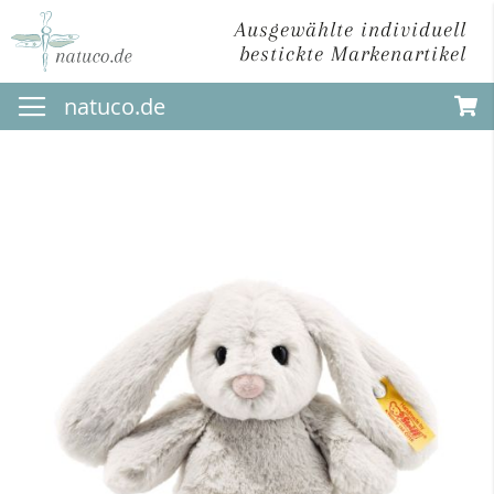
Ausgewählte individuell
bestickte Markenartikel
Direkt
natuco.de
zum
Inhalt
Zum
Ende
der
Bildergalerie
springen