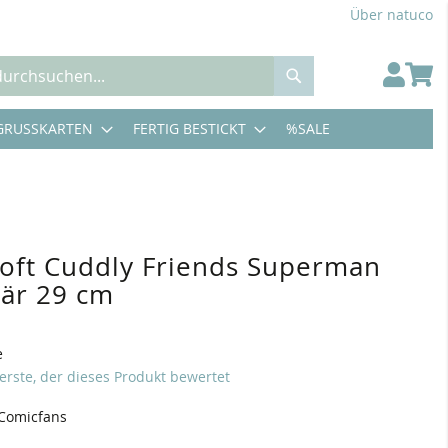
Über natuco
Suche
GRUSSKARTEN
FERTIG BESTICKT
%SALE
 Soft Cuddly Friends Superman
är 29 cm
e
 erste, der dieses Produkt bewertet
 Comicfans