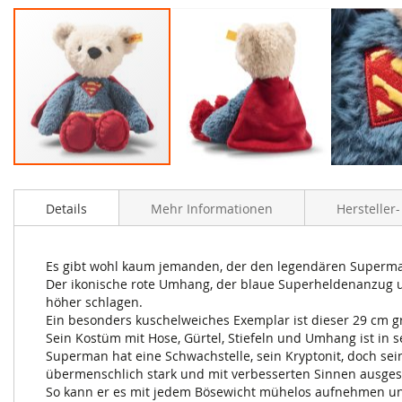
Zum
Anfang
Details
Mehr Informationen
Hersteller
der
Bildergalerie
springen
Es gibt wohl kaum jemanden, der den legendären Superma
Der ikonische rote Umhang, der blaue Superheldenanzug u
höher schlagen.
Ein besonders kuschelweiches Exemplar ist dieser 29 cm
Sein Kostüm mit Hose, Gürtel, Stiefeln und Umhang ist in se
Superman hat eine Schwachstelle, sein Kryptonit, doch se
übermenschlich stark und mit verbesserten Sinnen ausges
So kann er es mit jedem Bösewicht mühelos aufnehmen und