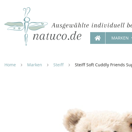
Ausgewählte individuell b
MARKEN
Direkt
zum
Inhalt
Home
Marken
Steiff
Steiff Soft Cuddly Friends 
Zum
Ende
der
Bildergalerie
springen