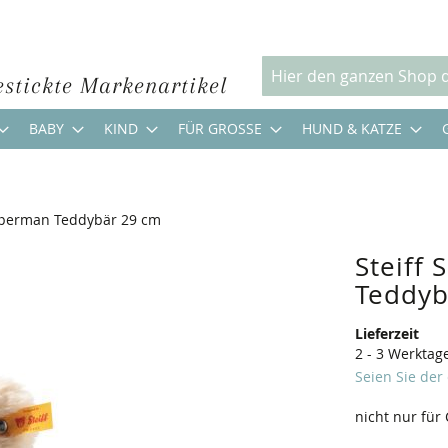
estickte Markenartikel
Suche
BABY
KIND
FÜR GROSSE
HUND & KATZE
Superman Teddybär 29 cm
Steiff
Teddyb
Lieferzeit
2 - 3 Werktag
Seien Sie der
nicht nur für