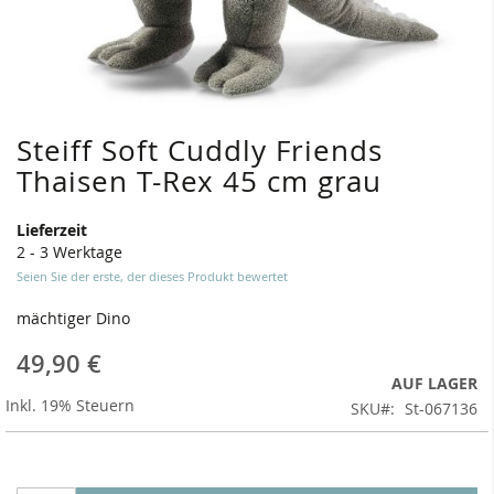
Steiff Soft Cuddly Friends
Zum
Anfang
Thaisen T-Rex 45 cm grau
der
Bildergalerie
Lieferzeit
springen
2 - 3 Werktage
Seien Sie der erste, der dieses Produkt bewertet
mächtiger Dino
49,90 €
AUF LAGER
Inkl. 19% Steuern
SKU
St-067136