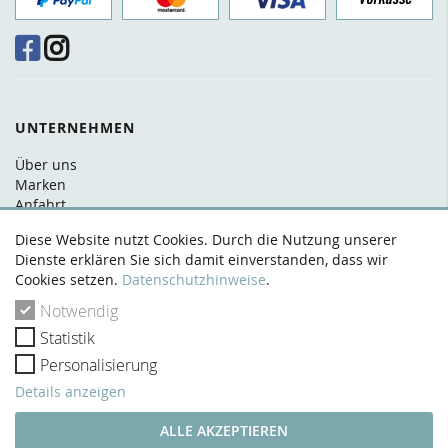
UNTERNEHMEN
Über uns
Marken
Anfahrt
FAQ
Diese Website nutzt Cookies. Durch die Nutzung unserer
Kontakt
Dienste erklären Sie sich damit einverstanden, dass wir
Cookies setzen.
Datenschutzhinweise
.
RECHTLICHES
Notwendig
AGB
Statistik
Datenschutz
Widerrufsrecht
Personalisierung
Zahlung & Versand
Details anzeigen
Impressum
VERTRAG WIDERRUFEN
ALLE AKZEPTIEREN