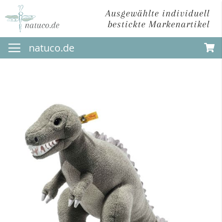
Ausgewählte individuell
bestickte Markenartikel
Direkt
natuco.de
zum
Inhalt
Zum
Ende
der
Bildergalerie
springen