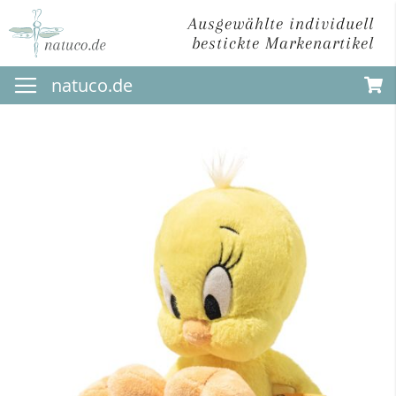
Ausgewählte individuell
bestickte Markenartikel
Direkt
natuco.de
zum
Inhalt
Zum
Ende
der
Bildergalerie
springen