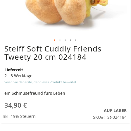
Steiff Soft Cuddly Friends
Zum
Anfang
Tweety 20 cm 024184
der
Bildergalerie
Lieferzeit
springen
2 - 3 Werktage
Seien Sie der erste, der dieses Produkt bewertet
ein Schmusefreund fürs Leben
34,90 €
AUF LAGER
Inkl. 19% Steuern
SKU
St-024184