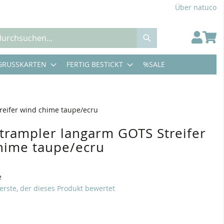
Über natuco
Suche
GRUSSKARTEN
FERTIG BESTICKT
%SALE
reifer wind chime taupe/ecru
 Strampler langarm GOTS Streifer
hime taupe/ecru
e
 erste, der dieses Produkt bewertet