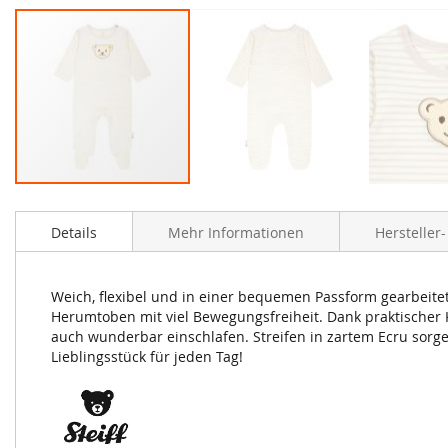
Zum
Anfang
Details
Mehr Informationen
Hersteller
der
Bildergalerie
springen
Weich, flexibel und in einer bequemen Passform gearbeitet
Herumtoben mit viel Bewegungsfreiheit. Dank praktischer 
auch wunderbar einschlafen. Streifen in zartem Ecru sorgen 
Lieblingsstück für jeden Tag!