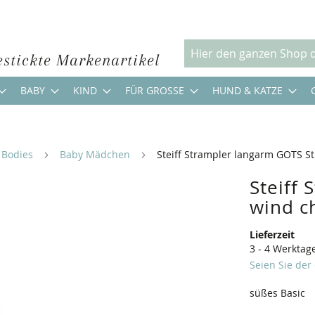
estickte Markenartikel
Suche
BABY
KIND
FÜR GROSSE
HUND & KATZE
 Bodies
Baby Mädchen
Steiff Strampler langarm GOTS St
Steiff
wind c
Lieferzeit
3 - 4 Werktag
Seien Sie der
süßes Basic