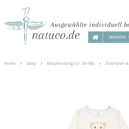
Ausgewählte individuell b
MARKEN
Direkt
zum
Inhalt
Home
Baby
Babykleidung (Gr. 50-86)
Strampler &
Zum
Ende
der
Bildergalerie
springen